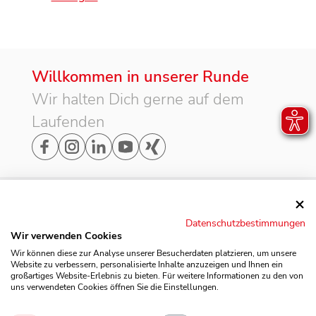
Willkommen in unserer Runde
Wir halten Dich gerne auf dem
Laufenden
Adresse
Datenschutzbestimmungen
Möbel Rogg Balingen

Wir verwenden Cookies
GmbH & Co. KG

Rechtliches
Wir können diese zur Analyse unserer Besucherdaten platzieren, um unsere
Widerholdstraße 20

Website zu verbessern, personalisierte Inhalte anzuzeigen und Ihnen ein
großartiges Website-Erlebnis zu bieten. Für weitere Informationen zu den von
72336 Balingen
AGB
uns verwendeten Cookies öffnen Sie die Einstellungen.
Das Unternehmen