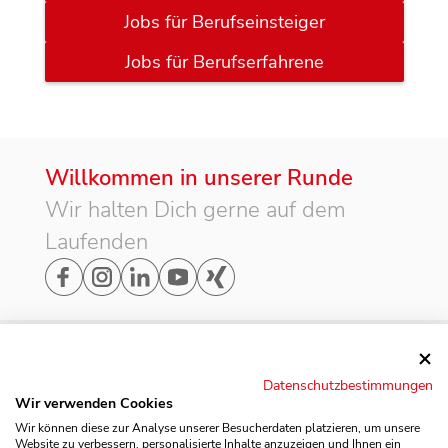
Jobs für Berufseinsteiger
Jobs für Berufserfahrene
Willkommen in unserer Runde
Wir halten Dich gerne auf dem
Laufenden
Adresse
Datenschutzbestimmungen
Möbel Rogg Balingen

Wir verwenden Cookies
GmbH & Co. KG

Rechtliches
Wir können diese zur Analyse unserer Besucherdaten platzieren, um unsere
Widerholdstraße 20

Website zu verbessern, personalisierte Inhalte anzuzeigen und Ihnen ein