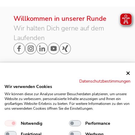
Willkommen in unserer Runde
Wir halten Dich gerne auf dem
Laufenden
Adresse
Datenschutzbestimmungen
Möbel Rogg Balingen

Wir verwenden Cookies
GmbH & Co. KG

Rechtliches
Wir können diese zur Analyse unserer Besucherdaten platzieren, um unsere
Widerholdstraße 20

Website zu verbessern, personalisierte Inhalte anzuzeigen und Ihnen ein
großartiges Website-Erlebnis zu bieten. Für weitere Informationen zu den von
72336 Balingen
AGB
uns verwendeten Cookies öffnen Sie die Einstellungen.
Das Unternehmen
Datenschutzerklärung
Notwendig
Performance
Benefits
Funktional
Werbung